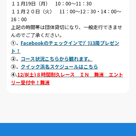
１１月19日（月） 10：00～11：30
１１月２０日（火） 11：00～12：30・14：00～
16：00
上記の時間帯は団体貸切になり、一般走行できませ
んのでご了承ください。
①．
Facebookのチェックインでﾌﾟﾗｽ3周プレゼン
ト！
②．
コース状況こちらから観れます。
③．
クイック浜名スケジュールはこちら
④.
12/8(土)８時間耐久レース ＩＮ 舞洲 エント
リー受付中！舞洲