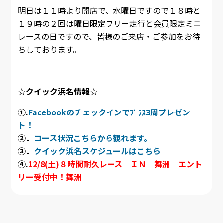
明日は１１時より開店で、水曜日ですので１８時と
１９時の２回は曜日限定フリー走行と会員限定ミニ
レースの日ですので、皆様のご来店・ご参加をお待
ちしております。
☆クイック浜名情報☆
①.
Facebookのチェックインでﾌﾟﾗｽ3周プレゼン
ト！
②．
コース状況こちらから観れます。
③．
クイック浜名スケジュールはこちら
④.
12/8(土)８時間耐久レース ＩＮ 舞洲 エント
リー受付中！舞洲