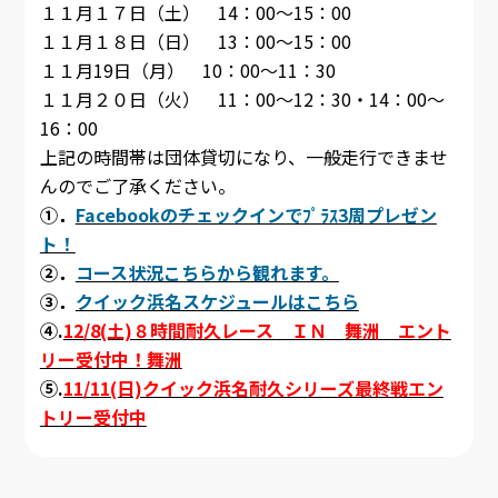
１１月１７日（土） 14：00～15：00
１１月１８日（日） 13：00～15：00
１１月19日（月） 10：00～11：30
１１月２０日（火） 11：00～12：30・14：00～
16：00
上記の時間帯は団体貸切になり、一般走行できませ
んのでご了承ください。
①．
Facebookのチェックインでﾌﾟﾗｽ3周プレゼン
ト！
②．
コース状況こちらから観れます。
③．
クイック浜名スケジュールはこちら
④.
12/8(土)８時間耐久レース ＩＮ 舞洲 エント
リー受付中！舞洲
⑤.
11/11(日)クイック浜名耐久シリーズ最終戦エン
トリー受付中