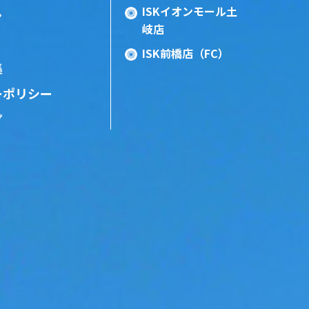
ISKイオンモール土
ン
岐店
ISK前橋店（FC）
集
ーポリシー
プ