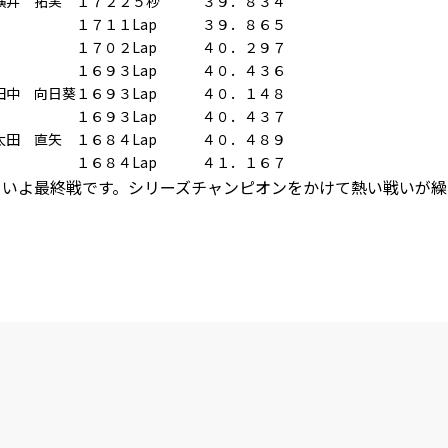
横井 拓実
１７２
２５秒
３９．８３４
１７１
１Lap
３９．８６５
１７０
２Lap
４０．２９７
１６９
３Lap
４０．４３６
田中 向日葵
１６９
３Lap
４０．１４８
１６９
３Lap
４０．４３７
太田 直矢
１６８
４Lap
４０．４８９
１６８
４Lap
４１．１６７
よいよ最終戦です。シリーズチャンピオンをかけて熱い戦いが