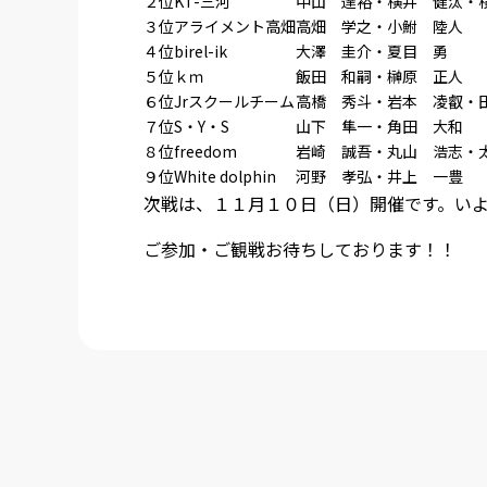
２位
KT-三河
中山 達裕・横井 健汰・
３位
アライメント高畑
高畑 学之・小鮒 陸人
４位
birel-ik
大澤 圭介・夏目 勇
５位
ｋｍ
飯田 和嗣・榊原 正人
６位
Jrスクールチーム
高橋 秀斗・岩本 凌叡・
７位
S・Y・S
山下 隼一・角田 大和
８位
freedom
岩崎 誠吾・丸山 浩志・
９位
White dolphin
河野 孝弘・井上 一豊
次戦は、１１月１０日（日）開催です。い
ご参加・ご観戦お待ちしております！！