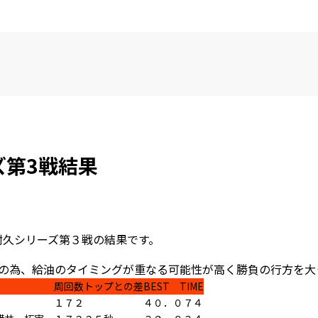
ーズ第3戦結果
耐久シリーズ第３戦の結果です。
Lの為、給油のタイミングが重なる可能性が高く勝負の行方を大
周回数
トップとの差
BEST TIME
１７２
４０．０７４