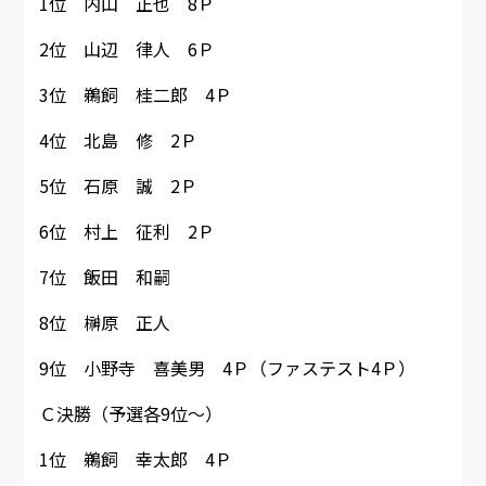
1位 内山 正也 8Ｐ
2位 山辺 律人 6Ｐ
3位 鵜飼 桂二郎 4Ｐ
4位 北島 修 2Ｐ
5位 石原 誠 2Ｐ
6位 村上 征利 2Ｐ
7位 飯田 和嗣
8位 榊原 正人
9位 小野寺 喜美男 4Ｐ（ファステスト4Ｐ）
Ｃ決勝（予選各9位～）
1位 鵜飼 幸太郎 4Ｐ