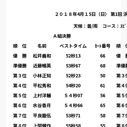
２０１８年4月１5日（日） 第1回 浜名ﾙｰ
天候：曇/雨 コース：ｽﾋﾟｰﾄﾞ
Ａ組決勝
順 位
名前
ベストタイム
ｶｰﾄ番号
順 
優 勝
松井義和
52秒13
66
優 
準優勝
近藤暢英
53秒67
68
準優
第３位
小林正知
52秒23
50
第３
第４位
平松秀和
54秒20
61
第４
第５位
上村洋輔
５４秒07
56
第５
第６位
水谷香月
５４秒66
65
第６
第７位
平良龍伍
53秒71
58
第７
第８位
上間健作
55秒58
55
第８