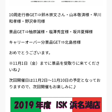
10周走行券GET⇒鈴木崇文さん・山本敬済様・早川
和孝様・野沢幸司様
景品GET⇒柚原誠様・塩澤秀宜様・坂井夏輝様
キャリーオーバー分景品GET⇒北島修様
おめでとうございます。
※11月1日（金）までに景品を受取りに来てくださ
いね♪
次回開催日は11月2日～11月10日の予定となってお
りますので、次回開催もお楽しみに♪