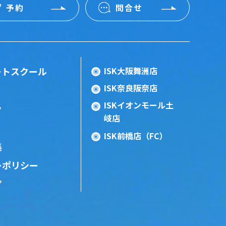
予約
問合せ
ートスクール
ISK大阪舞洲店
ISK奈良阪奈店
ISKイオンモール土
ン
岐店
ISK前橋店（FC）
集
ーポリシー
プ