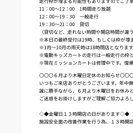
走行枠が埋まる可能性もありますのでご了承お
11：00～12：00 1時間走り放題
12：00～19：30 一般走行
19：30～21：00 貸切
（貸切など、走れない時間や開店時間が違
※本日の最終受付は19時、もしくは枠が埋
※3月～10月の雨天時は18時閉店となりま
※電動キッズカートの走行は一般走行の枠
※現在ミッションカートは修理中です。復
〇〇〇６月より木曜日定休のお知らせ〇〇
いつもご来店ありがとうございます。年中
誠に勝手ながら、６月より木曜日をお休み
ご迷惑をお掛けしますがご理解ご協力よろ
◇◆金曜日１３時開店の日があります◇◆
施設安全面の改善作業を行う為、１３時開店