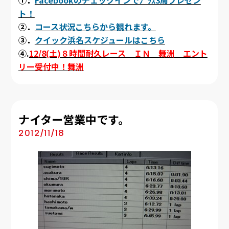
ト！
②．
コース状況こちらから観れます。
③．
クイック浜名スケジュールはこちら
④.
12/8(土)８時間耐久レース ＩＮ 舞洲 エント
リー受付中！舞洲
ナイター営業中です。
2012/11/18