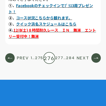
①．
Facebookのチェックインでﾌﾟﾗｽ3周プレゼン
ト！
②．
コース状況こちらから観れます。
③．
クイック浜名スケジュールはこちら
④.
12/8(土)８時間耐久レース ＩＮ 舞洲 エント
リー受付中！舞洲
276
PREV
1
…
275
277
…
284
NEXT