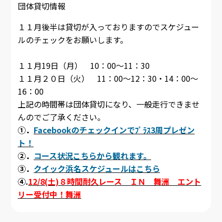
団体貸切情報
１１月後半は貸切が入っておりますのでスケジュー
ルのチェックをお願いします。
１１月19日（月） 10：00～11：30
１１月２０日（火） 11：00～12：30・14：00～
16：00
上記の時間帯は団体貸切になり、一般走行できませ
んのでご了承ください。
①．
Facebookのチェックインでﾌﾟﾗｽ3周プレゼン
ト！
②．
コース状況こちらから観れます。
③．
クイック浜名スケジュールはこちら
④.
12/8(土)８時間耐久レース ＩＮ 舞洲 エント
リー受付中！舞洲