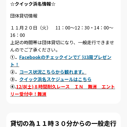
☆クイック浜名情報☆
団体貸切情報
１１月２０日（火） 11：00～12：30・14：00～
16：00
上記の時間帯は団体貸切になり、一般走行できませ
んのでご了承ください。
①．
Facebookのチェックインでﾌﾟﾗｽ3周プレゼン
ト！
②．
コース状況こちらから観れます。
③．
クイック浜名スケジュールはこちら
④.
12/8(土)８時間耐久レース ＩＮ 舞洲 エント
リー受付中！舞洲
貸切の為１１時３０分からの一般走行