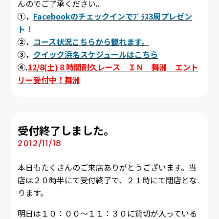
んのでご了承ください。
①．
Facebookのチェックインでﾌﾟﾗｽ3周プレゼン
ト！
②．
コース状況こちらから観れます。
③．
クイック浜名スケジュールはこちら
④.
12/8(土)８時間耐久レース ＩＮ 舞洲 エント
リー受付中！舞洲
受付終了しました。
2012/11/18
本日もたくさんのご来店ありがとうございます。当
店は２０時半にて受付終了で、２１時にて閉店とな
ります。
明日は１０：００～１１：３０に貸切が入っている