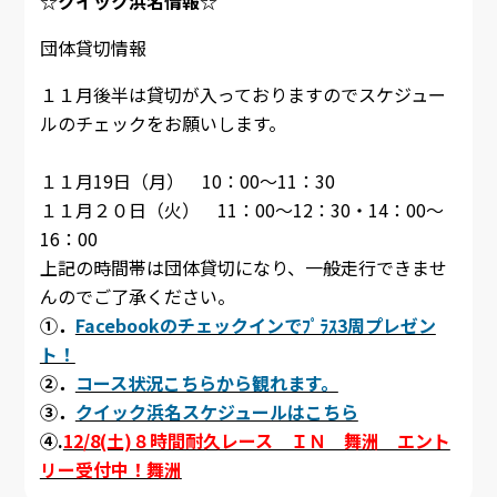
☆クイック浜名情報☆
団体貸切情報
１１月後半は貸切が入っておりますのでスケジュー
ルのチェックをお願いします。
１１月19日（月） 10：00～11：30
１１月２０日（火） 11：00～12：30・14：00～
16：00
上記の時間帯は団体貸切になり、一般走行できませ
んのでご了承ください。
①．
Facebookのチェックインでﾌﾟﾗｽ3周プレゼン
ト！
②．
コース状況こちらから観れます。
③．
クイック浜名スケジュールはこちら
④.
12/8(土)８時間耐久レース ＩＮ 舞洲 エント
リー受付中！舞洲