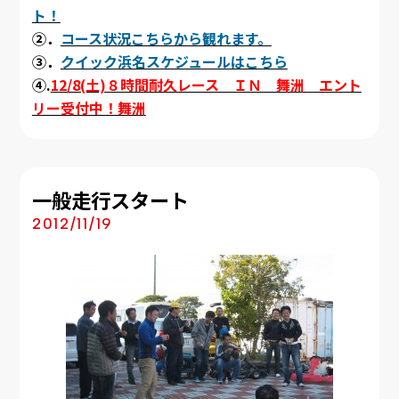
ト！
②．
コース状況こちらから観れます。
③．
クイック浜名スケジュールはこちら
④.
12/8(土)８時間耐久レース ＩＮ 舞洲 エント
リー受付中！舞洲
一般走行スタート
2012/11/19