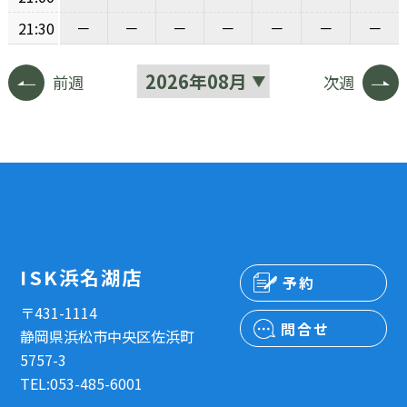
21:30
－
－
－
－
－
－
－
前週
次週
ISK浜名湖店
予約
〒431-1114
問合せ
静岡県浜松市中央区佐浜町
5757-3
TEL:053-485-6001