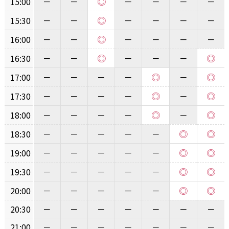
◎
15:00
－
－
－
－
－
－
◎
15:30
－
－
－
－
－
－
◎
16:00
－
－
－
－
－
－
◎
◎
16:30
－
－
－
－
－
◎
◎
17:00
－
－
－
－
－
◎
◎
17:30
－
－
－
－
－
◎
◎
18:00
－
－
－
－
－
◎
◎
18:30
－
－
－
－
－
◎
◎
19:00
－
－
－
－
－
◎
◎
19:30
－
－
－
－
－
◎
◎
20:00
－
－
－
－
－
20:30
－
－
－
－
－
－
－
21:00
－
－
－
－
－
－
－