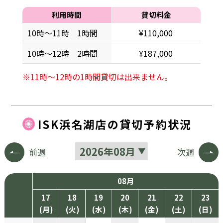
利用時間
貸切料金
10時～11時 1時間
¥110,000
10時～12時 2時間
¥187,000
※11時～12時の1時間貸切は出来ません。
ISK浜名湖店の貸切予約状況
前週
次週
08月
17
18
19
20
21
22
23
(月)
(火)
(水)
(木)
(金)
(土)
(日)