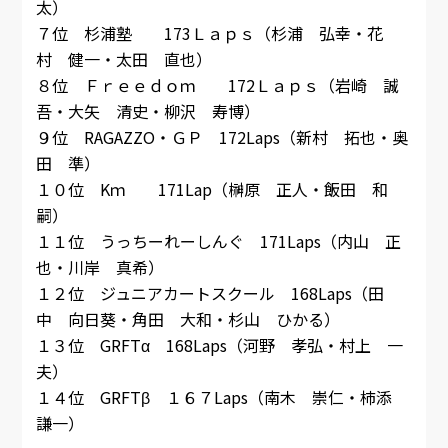
太）
７位 杉浦塾 173Ｌａｐｓ（杉浦 弘幸・花
村 健一・太田 直也）
８位 Ｆｒｅｅｄｏｍ 172Ｌａｐｓ（岩崎 誠
吾・大矢 清史・柳沢 寿博）
９位 RAGAZZO・ＧＰ 172Laps（新村 拓也・奥
田 準）
１０位 Kｍ 171Lap（榊原 正人・飯田 和
嗣）
１１位 うっちーれーしんぐ 171Laps（内山 正
也・川岸 真希）
１２位 ジュニアカートスクール 168Laps（田
中 向日葵・角田 大和・杉山 ひかる）
１３位 GRFTα 168Laps（河野 孝弘・村上 一
夫）
１４位 GRFTβ １６７Laps（南木 崇仁・柿添
謙一）