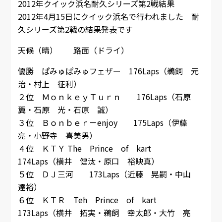
2012年クイック浜名耐久シリーズ第2戦結果
2012年4月15日にクイック浜名で行われました 耐
久シリーズ第2戦の結果発表です
天候（晴） 路面（ドライ）
優勝 ぱみゅぱみゅフェザー 176Laps（鵜飼 元
治・村上 征利）
２位 ＭｏｎｋｅｙＴｕｒｎ 176Laps（石原
翼・石原 光・石原 誠）
３位 Ｂｏｎｂｅｒ－enjoy 175Laps（伊藤
亮・小野寺 喜美男）
４位 ＫＴＹ The Prince of kart
174Laps（横井 健汰・原口 裕映真）
５位 ＤＪ三河 173Laps（近藤 晃嗣・中山
達裕）
６位 ＫＴＲ Teh Prince of kart
173Laps（横井 拓実・鵜飼 幸太郎・大竹 亮