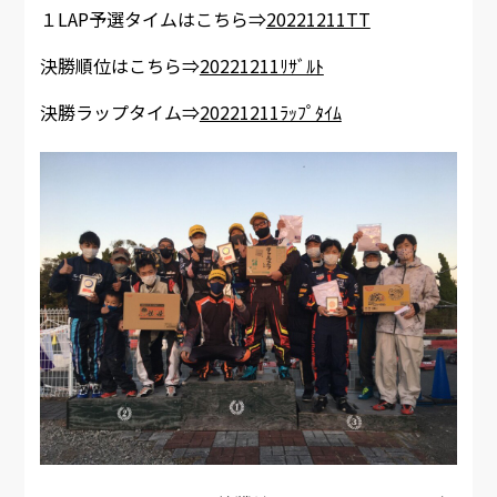
１LAP予選タイムはこちら⇒
20221211TT
決勝順位はこちら⇒
20221211ﾘｻﾞﾙﾄ
決勝ラップタイム⇒
20221211ﾗｯﾌﾟﾀｲﾑ