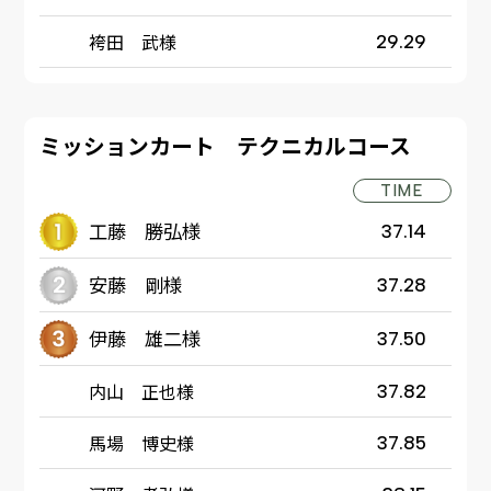
袴田 武様
29.29
ミッションカート テクニカルコース
TIME
工藤 勝弘様
37.14
安藤 剛様
37.28
伊藤 雄二様
37.50
内山 正也様
37.82
馬場 博史様
37.85