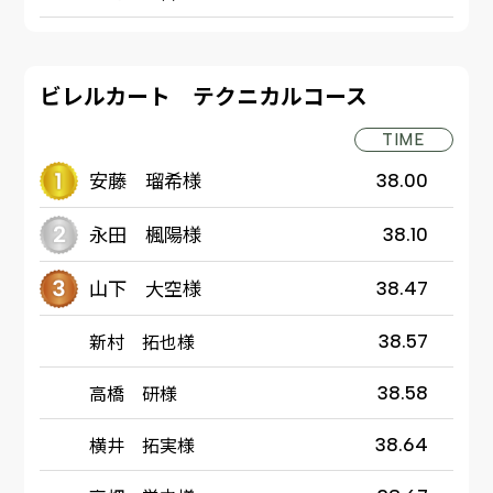
ビレルカート テクニカルコース
TIME
安藤 瑠希様
38.00
永田 楓陽様
38.10
山下 大空様
38.47
新村 拓也様
38.57
高橋 研様
38.58
横井 拓実様
38.64