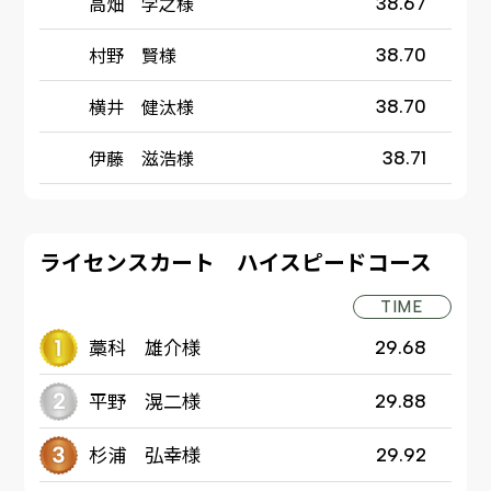
高畑 学之様
38.67
村野 賢様
38.70
横井 健汰様
38.70
伊藤 滋浩様
38.71
ライセンスカート ハイスピードコース
TIME
藁科 雄介様
29.68
平野 滉二様
29.88
杉浦 弘幸様
29.92