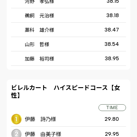
河野 孝弘様
38.15
鵜飼 元治様
38.18
藁科 雄介様
38.47
山形 哲様
38.54
加藤 裕司様
38.95
ビレルカート ハイスピードコース【女
性】
TIME
伊藤 詩乃様
29.80
伊藤 由美子様
29.95