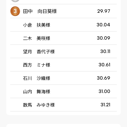
田中 向日葵様
29.97
小倉 扶美様
30.04
二木 美咲様
30.09
望月 香代子様
30.11
西方 ミナ様
30.61
石川 沙織様
30.69
山内 舞海様
31.00
数馬 みゆき様
31.21