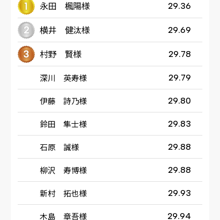
永田 楓陽様
29.36
横井 健汰様
29.69
村野 賢様
29.78
深川 英寿様
29.79
伊藤 詩乃様
29.80
鈴田 隼士様
29.83
石原 誠様
29.88
柳沢 寿博様
29.88
新村 拓也様
29.93
木島 章吾様
29.94