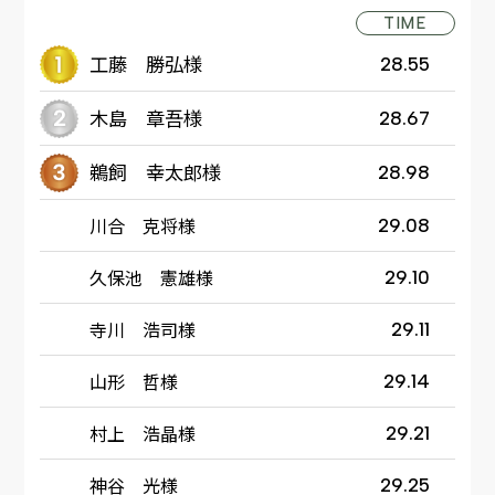
TIME
工藤 勝弘様
28.55
木島 章吾様
28.67
鵜飼 幸太郎様
28.98
川合 克将様
29.08
久保池 憲雄様
29.10
寺川 浩司様
29.11
山形 哲様
29.14
村上 浩晶様
29.21
神谷 光様
29.25