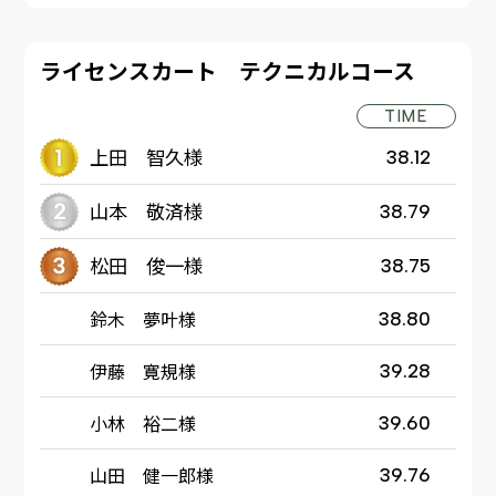
ライセンスカート テクニカルコース
TIME
上田 智久様
38.12
山本 敬済様
38.79
松田 俊一様
38.75
鈴木 夢叶様
38.80
伊藤 寛規様
39.28
小林 裕二様
39.60
山田 健一郎様
39.76