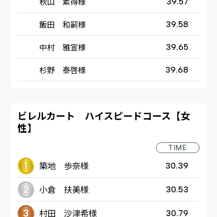
秋山 素得様
39.57
飯田 和嗣様
39.58
中村 雅宣様
39.65
杉野 泰啓様
39.68
ビレルカート ハイスピードコース【女
性】
TIME
築地 歩奈様
30.39
小倉 扶美様
30.53
村田 沙津希様
30.79