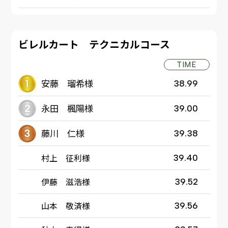
ビレルカート テクニカルコース
TIME
安藤 瑠希様
38.99
永田 楓陽様
39.00
藤川 仁様
39.38
村上 征利様
39.40
伊藤 滋浩様
39.52
山本 敬済様
39.56