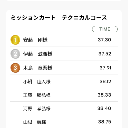
ミッションカート テクニカルコース
TIME
安藤 剛様
37.30
伊藤 滋浩様
37.52
木島 章吾様
37.91
小鮒 陸人様
38.12
工藤 勝弘様
38.33
河野 孝弘様
38.40
山根 航様
38.75