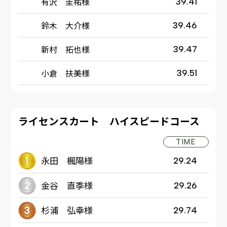
有沢 圭祐様
39.41
鈴木 大介様
39.46
新村 拓也様
39.47
小倉 扶美様
39.51
ライセンスカート ハイスピードコース
TIME
永田 楓陽様
29.24
金谷 直季様
29.26
杉浦 弘幸様
29.74