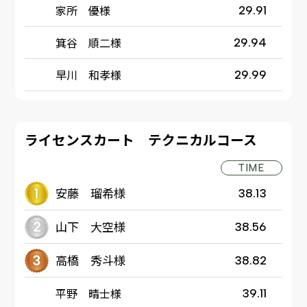
家所 優様
29.91
箕谷 順二様
29.94
早川 和孝様
29.99
ライセンスカート テクニカルコース
TIME
安藤 瑠希様
38.13
山下 大空様
38.56
高橋 秀斗様
38.82
平野 晴士様
39.11