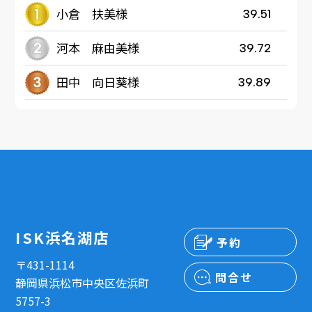
小倉 扶美様
39.51
河本 麻由美様
39.72
田中 向日葵様
39.89
ISK浜名湖店
予約
〒431-1114
問合せ
静岡県浜松市中央区佐浜町
5757-3