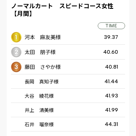
ノーマルカート スピードコース女性
【月間】
TIME
河本 麻友美様
39.37
太田 朋子様
40.60
藤田 さやか様
40.81
長岡 真知子様
41.44
大谷 綾花様
41.93
井上 清美様
41.99
石井 瑠奈様
44.31