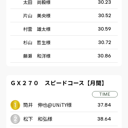
太田 尚毅様
30.23
片山 美央様
30.52
村雲 雄太様
30.59
杉山 哲生様
30.72
藤瀬 和洋様
30.86
ＧＸ２７０ スピードコース【月間】
TIME
筒井 伸也@UNiTY様
37.84
松下 和弘様
38.64