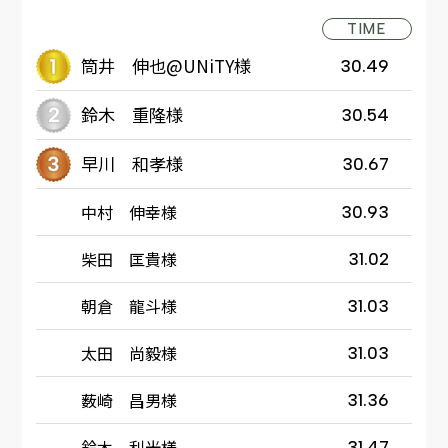
TIME
筒井 伸也@UNiTY様
30.49
鈴木 重隆様
30.54
早川 和孝様
30.67
中村 伸幸様
30.93
柴田 匡貴様
31.02
朝倉 龍斗様
31.03
太田 尚毅様
31.03
薮崎 昌男様
31.36
鈴木 利光様
31.47