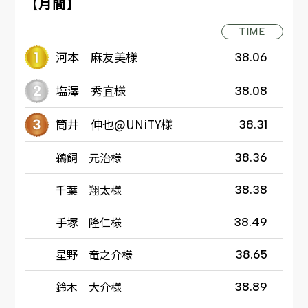
【月間】
TIME
河本 麻友美様
38.06
塩澤 秀宜様
38.08
筒井 伸也@UNiTY様
38.31
鵜飼 元治様
38.36
千葉 翔太様
38.38
手塚 隆仁様
38.49
星野 竜之介様
38.65
鈴木 大介様
38.89