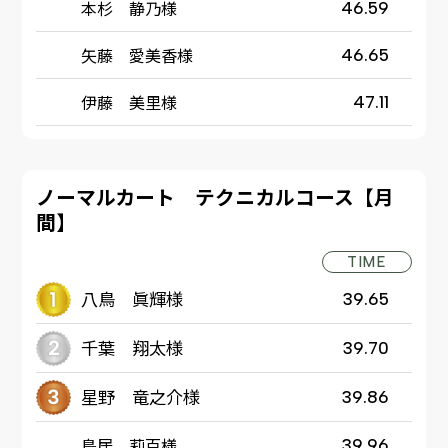
本杉 静乃様
46.59
矢藤 愛美香様
46.65
伊藤 美里様
47.11
ノーマルカート テクニカルコース【月
間】
TIME
八鳥 眞輝様
39.65
千葉 翔太様
39.70
星野 竜之介様
39.86
鳥居 莉百様
39.96