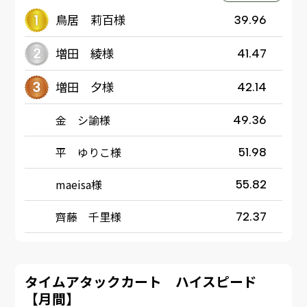
鳥居 莉百様
39.96
増田 綾様
41.47
増田 夕様
42.14
金 シ諭様
49.36
平 ゆりこ様
51.98
maeisa様
55.82
齊藤 千里様
72.37
タイムアタックカート ハイスピード
【月間】