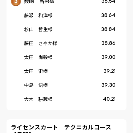
薮崎 昌男様
38.54
藤瀬 和洋様
38.64
杉山 哲生様
38.84
藤田 さやか様
38.86
太田 尚毅様
39.00
太田 宙様
39.21
中島 悟様
39.30
大木 耕蔵様
40.21
ライセンスカート テクニカルコース