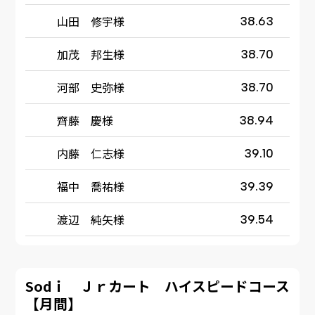
山田 修宇様
38.63
加茂 邦生様
38.70
河部 史弥様
38.70
齊藤 慶様
38.94
内藤 仁志様
39.10
福中 喬祐様
39.39
渡辺 純矢様
39.54
Sodｉ Ｊｒカート ハイスピードコース
【月間】