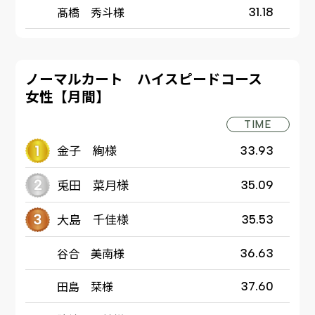
髙橋 秀斗様
31.18
ノーマルカート ハイスピードコース
女性【月間】
TIME
金子 絢様
33.93
兎田 菜月様
35.09
大島 千佳様
35.53
谷合 美南様
36.63
田島 栞様
37.60