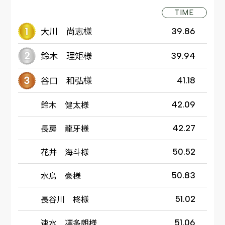
TIME
大川 尚志様
39.86
鈴木 理矩様
39.94
谷口 和弘様
41.18
鈴木 健太様
42.09
長房 龍牙様
42.27
花井 海斗様
50.52
水鳥 豪様
50.83
長谷川 柊様
51.02
速水 凛多朗様
51.06