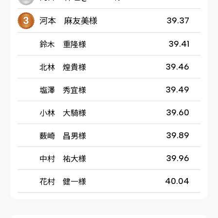
河本 麻友美様
39.37
鈴木 重隆様
39.41
北林 煌貴様
39.46
塩澤 秀宜様
39.49
小林 大騎様
39.60
薮崎 昌男様
39.89
中村 祐大様
39.96
花村 健一様
40.04