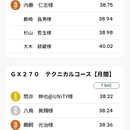
内藤 仁志様
38.75
薮崎 昌男様
38.94
杉山 哲生様
38.98
大木 耕蔵様
40.02
ＧＸ２７０ テクニカルコース【月間】
TIME
筒井 伸也@UNiTY様
38.22
八鳥 眞輝様
38.24
鵜飼 元治様
38.36