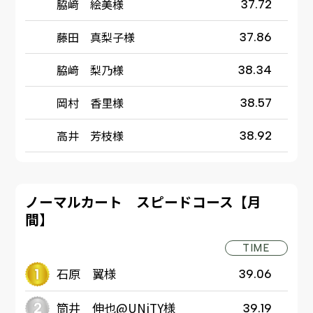
脇﨑 絵美様
37.72
藤田 真梨子様
37.86
脇﨑 梨乃様
38.34
岡村 香里様
38.57
高井 芳枝様
38.92
ノーマルカート スピードコース【月
間】
TIME
石原 翼様
39.06
筒井 伸也@UNiTY様
39.19