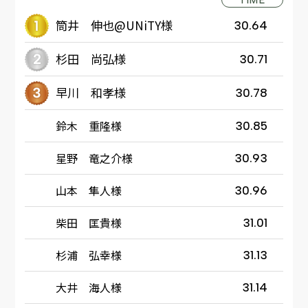
筒井 伸也@UNiTY様
30.64
杉田 尚弘様
30.71
早川 和孝様
30.78
鈴木 重隆様
30.85
星野 竜之介様
30.93
山本 隼人様
30.96
柴田 匡貴様
31.01
杉浦 弘幸様
31.13
大井 海人様
31.14