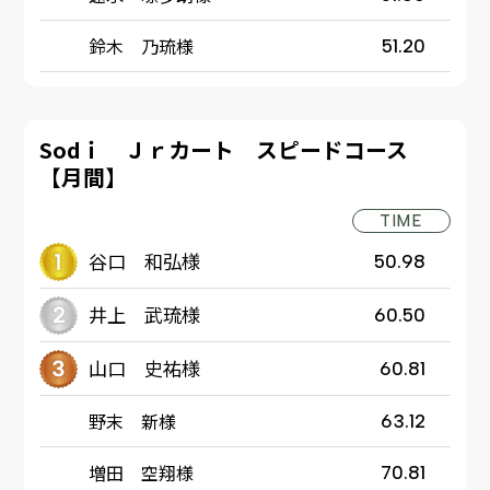
鈴木 乃琉様
51.20
Sodｉ Ｊｒカート スピードコース
【月間】
TIME
谷口 和弘様
50.98
井上 武琉様
60.50
山口 史祐様
60.81
野末 新様
63.12
増田 空翔様
70.81