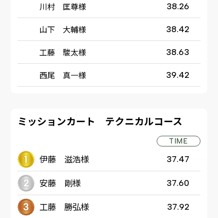
川村 匡尊様
38.26
山下 大輔様
38.42
工藤 駿太様
38.63
西尾 真一様
39.42
ミッションカート テクニカルコース
TIME
伊藤 滋浩様
37.47
安藤 剛様
37.60
工藤 勝弘様
37.92