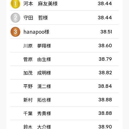
河本 麻友美様
38.44
守田 哲様
38.44
hanapoo様
38.51
川原 夢翔様
38.60
菅原 由生様
38.79
加茂 成明様
38.82
平野 滉二様
38.84
新村 拓也様
38.88
千葉 秀貴様
38.88
鈴木 大介様
38.90