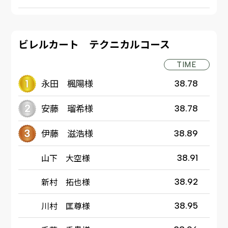
ビレルカート テクニカルコース
TIME
永田 楓陽様
38.78
安藤 瑠希様
38.78
伊藤 滋浩様
38.89
山下 大空様
38.91
新村 拓也様
38.92
川村 匡尊様
38.95