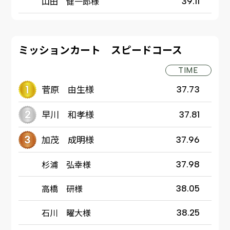
山田 健一郎様
39.11
ミッションカート スピードコース
TIME
菅原 由生様
37.73
早川 和孝様
37.81
加茂 成明様
37.96
杉浦 弘幸様
37.98
高橋 研様
38.05
石川 曜大様
38.25