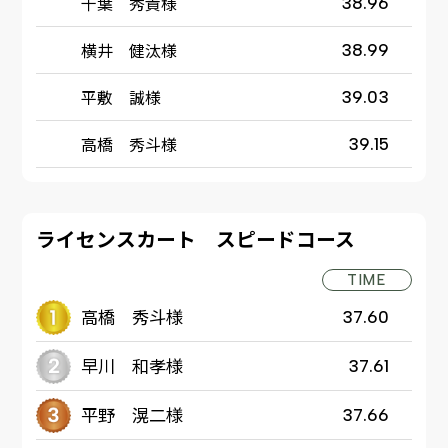
千葉 秀貴様
38.96
横井 健汰様
38.99
平敷 誠様
39.03
高橋 秀斗様
39.15
ライセンスカート スピードコース
TIME
高橋 秀斗様
37.60
早川 和孝様
37.61
平野 滉二様
37.66