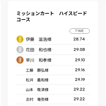
ミッションカート ハイスピード
コース
TIME
伊藤 滋浩様
28.74
花田 和也様
29.08
早川 和孝様
29.10
工藤 勝弘様
29.16
松井 義和様
29.19
山本 敬済様
29.22
志村 竜弥様
29.22