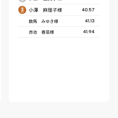
小澤 麻理子様
40.57
数馬 みゆき様
41.13
赤池 春菜様
41.94