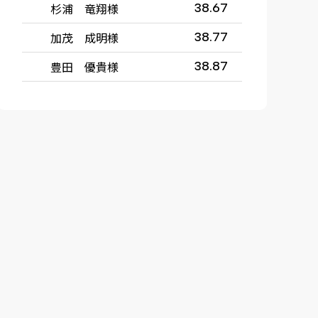
杉浦 竜翔様
38.67
加茂 成明様
38.77
豊田 優貴様
38.87