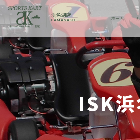
浜名湖店
ホーム
カ
HAMANAKO
ISK