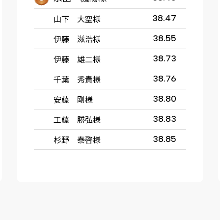
山下 大空様
38.47
伊藤 滋浩様
38.55
伊藤 雄二様
38.73
千葉 秀貴様
38.76
安藤 剛様
38.80
工藤 勝弘様
38.83
杉野 泰啓様
38.85