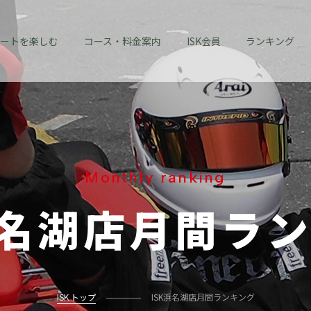
ートを楽しむ
コース・料金案内
ISK会員
ランキング
Monthly ranking
浜名湖店
月間ラ
ISK トップ
ISK浜名湖店月間ランキング