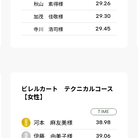
秋山 素得様
29.26
加茂 佳敬様
29.30
寺川 浩司様
29.45
ビレルカート テクニカルコース
【女性】
TIME
河本 麻友美様
38.98
伊藤 由美子様
39.06