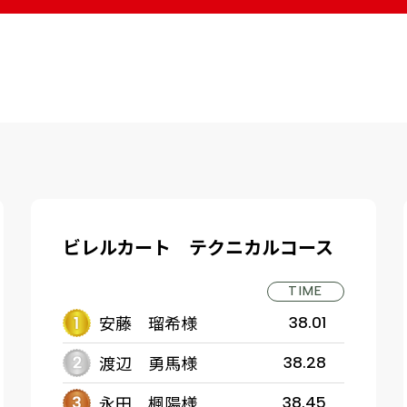
ビレルカート テクニカルコース
TIME
安藤 瑠希様
38.01
渡辺 勇馬様
38.28
永田 楓陽様
38.45