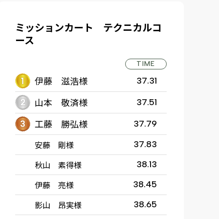
ミッションカート テクニカルコ
ース
TIME
伊藤 滋浩様
37.31
山本 敬済様
37.51
工藤 勝弘様
37.79
安藤 剛様
37.83
秋山 素得様
38.13
伊藤 亮様
38.45
影山 昂実様
38.65