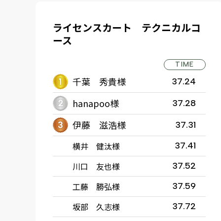
ライセンスカート テクニカルコ
ース
TIME
千葉 秀貴様
37.24
hanapoo様
37.28
伊藤 滋浩様
37.31
横井 健汰様
37.41
川口 友也様
37.52
工藤 勝弘様
37.59
坂部 久志様
37.72