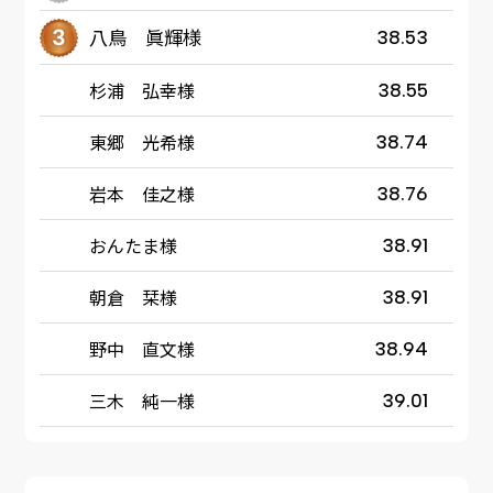
八鳥 眞輝様
38.53
杉浦 弘幸様
38.55
東郷 光希様
38.74
岩本 佳之様
38.76
おんたま様
38.91
朝倉 栞様
38.91
野中 直文様
38.94
三木 純一様
39.01