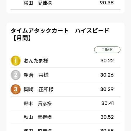
横田 愛佳様
90.38
タイムアタックカート ハイスピード
【月間】
TIME
おんたま様
30.22
朝倉 栞様
30.26
岡﨑 正和様
30.29
鈴木 貴彦様
30.41
秋山 素得様
30.52
濱田 雅彦様
30.58