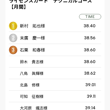
ライセンスカート テクニカルコース
【月間】
TIME
新村 拓也様
38.40
末廣 慶一様
38.56
石栗 和春様
38.60
鈴木 貴志様
38.60
八鳥 眞輝様
38.62
北島 修様
39.01
可知 征樹様
39.11
大河原 颯志様
39.14