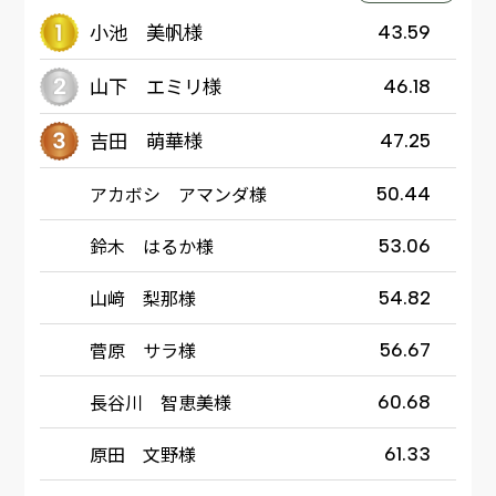
小池 美帆様
43.59
山下 エミリ様
46.18
吉田 萌華様
47.25
アカボシ アマンダ様
50.44
鈴木 はるか様
53.06
山﨑 梨那様
54.82
菅原 サラ様
56.67
長谷川 智恵美様
60.68
原田 文野様
61.33