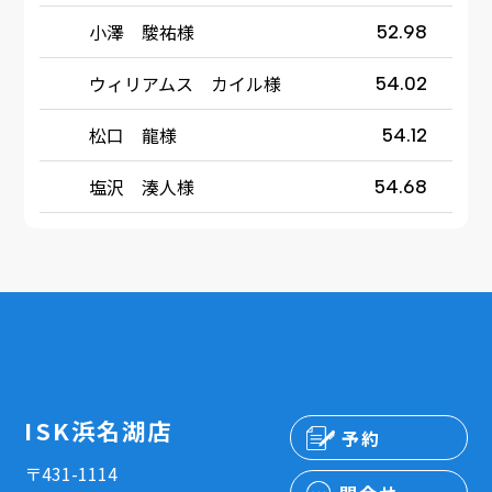
小澤 駿祐様
52.98
ウィリアムス カイル様
54.02
松口 龍様
54.12
塩沢 湊人様
54.68
ISK浜名湖店
予約
〒431-1114