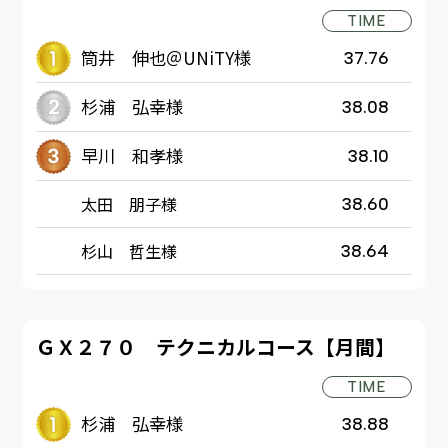
TIME
筒井 伸也＠UNiTY様
37.76
杉浦 弘幸様
38.08
早川 和孝様
38.10
太田 朋子様
38.60
杉山 哲生様
38.64
ＧＸ２７０ テクニカルコース【月間】
TIME
杉浦 弘幸様
38.88