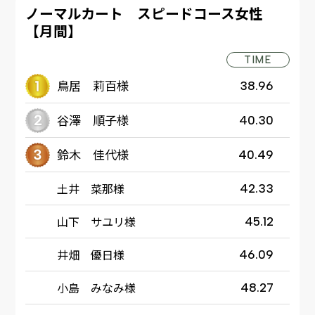
ノーマルカート スピードコース女性
【月間】
TIME
鳥居 莉百様
38.96
谷澤 順子様
40.30
鈴木 佳代様
40.49
土井 菜那様
42.33
山下 サユリ様
45.12
井畑 優日様
46.09
小島 みなみ様
48.27