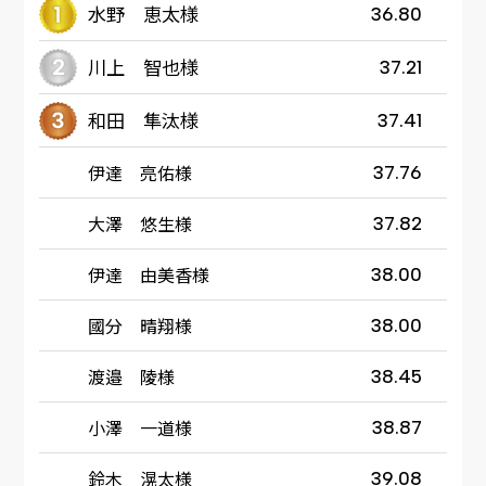
水野 恵太様
36.80
川上 智也様
37.21
和田 隼汰様
37.41
伊達 亮佑様
37.76
大澤 悠生様
37.82
伊達 由美香様
38.00
國分 晴翔様
38.00
渡邉 陵様
38.45
小澤 一道様
38.87
鈴木 滉太様
39.08