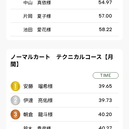
中山 真依様
54.97
片岡 夏子様
57.00
池田 愛花様
58.22
ノーマルカート テクニカルコース【月
間】
TIME
安藤 瑠希様
39.65
伊達 亮佑様
39.73
朝倉 龍斗様
40.20
鈴木 貴彦様
40.27