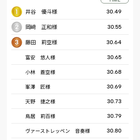
井谷 優斗様
30.49
岡﨑 正和様
30.55
藤田 莉空様
30.64
富安 悠人様
30.65
小林 蒼空様
30.68
峯澤 匠様
30.69
天野 捷之様
30.73
鳥居 莉百様
30.79
ヴァーストレッペン 音奏様
30.80