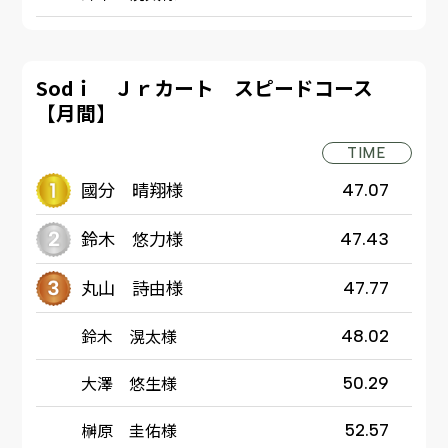
Sodｉ Ｊｒカート スピードコース
【月間】
TIME
國分 晴翔様
47.07
鈴木 悠力様
47.43
丸山 詩由様
47.77
鈴木 滉太様
48.02
大澤 悠生様
50.29
榊原 圭佑様
52.57