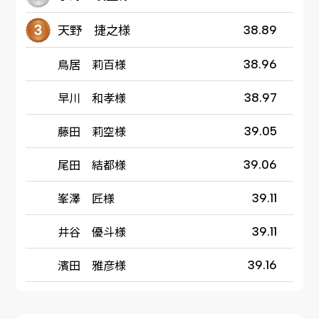
天野 捷之様
38.89
鳥居 莉百様
38.96
早川 和孝様
38.97
藤田 莉空様
39.05
尾田 結都様
39.06
峯澤 匠様
39.11
井谷 優斗様
39.11
濱田 雅彦様
39.16