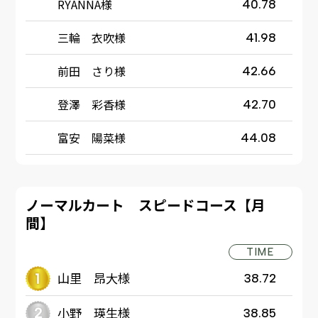
RYANNA様
40.78
三輪 衣吹様
41.98
前田 さり様
42.66
登澤 彩香様
42.70
富安 陽菜様
44.08
ノーマルカート スピードコース【月
間】
TIME
山里 昂大様
38.72
小野 瑛生様
38.85